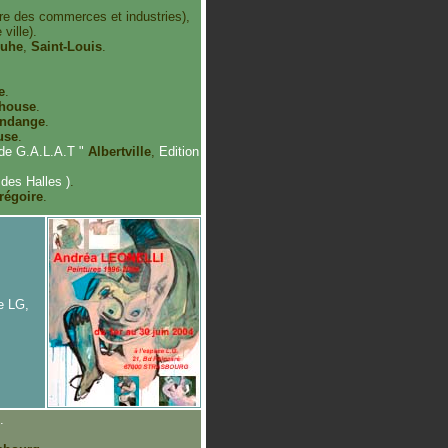
e des commerces et industries),
ville).
ruhe
,
Saint-Louis
.
e
.
house
.
ndange
.
use
.
 de G.A.L.A.T "
Albertville
,
Edition
des Halles )
.
régoire
.
e LG,
.