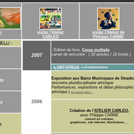
visiter l'Atelier
visiter l'Atelier de
l
CARLEO
Philippe CARME
NELLI
:
- Edition du livre,
Corps multiple
carnet de rencontre : ( 10 artistes / 10 livrets )
2007
-
L'ART'OTECK
, à Eckbolsheim.
Exposition aux Bains Municipaux de Strasb
es
rencontre pluridisciplinaire artistique
Performances, expositions et débat philosophic
artistique.)
en savoir plus...
2006
ns
Création de l'
ATELIER CARLEO
,
avec Philippe CARME
conseil en création,
graphisme, site internet, illustrations, ...
s