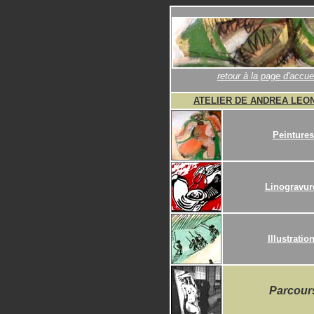
retour à la page d'accuei
ATELIER DE ANDREA LEO
Peintures
Linogravur
Illustratio
Parcour