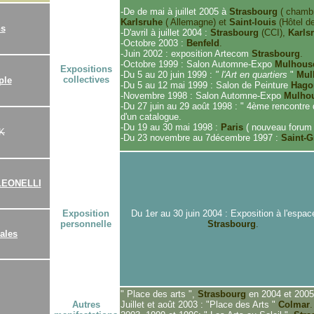
-De
de mai à juillet 2005 à
Strasbourg
( chambr
Karlsruhe
( Allemagne) et
Saint-louis
(Hôtel de 
ns
-D'avril à juillet 2004 :
Strasbourg
(CCI),
Karls
-Octobre 2003 :
Benfeld
.
-Juin 2002 : exposition Artecom
Strasbourg
.
-Octobre 1999 : Salon Automne-Expo
Mulhous
Expositions
-Du 5 au 20 juin 1999 :
" l'Art en quartiers
"
Mul
collectives
ple
-Du 5 au 12 mai 1999 : Salon de Peinture
Hago
-Novembre 1998 : Salon Automne-Expo
Mulho
-Du 27 juin au 29 août 1998 : " 4ème rencontre
d'un catalogue.
-Du 19 au 30 mai 1998 :
Paris
(
nouveau forum 
K
-Du 23 novembre au 7décembre 1997 :
Saint-G
 LEONELLI
Exposition
Du 1er au 30 juin 2004 : Exposition à l'espac
personnelle
Strasbourg
.
ales
" Place des arts ",
Strasbourg
en 2004 et 2005
Autres
Juillet et août 2003 : "Place des Arts "
Colmar
.