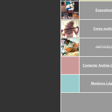
Expositio
Corps multi
ART'OTEC
Contacter Andréa
Mentions Lég