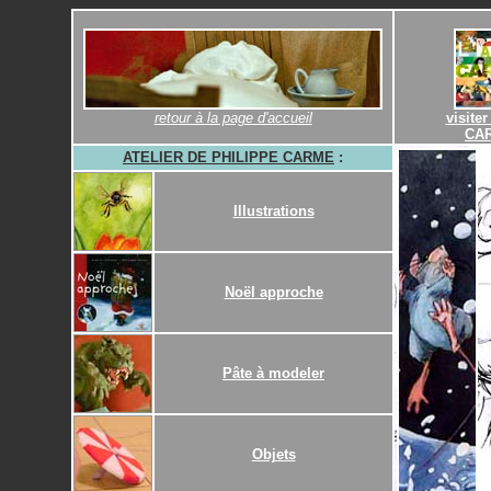
retour à la page d'accueil
visiter
CA
ATELIER DE PHILIPPE CARME
:
Illustrations
Noël approche
Pâte à modeler
Objets