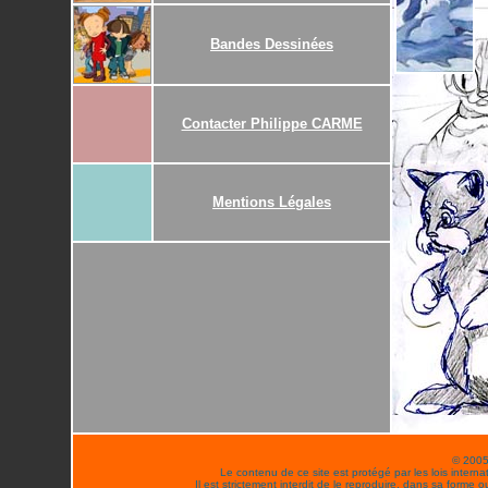
Bandes Dessinées
Contacter Philippe CARME
Mentions Légales
© 200
Le contenu de ce site est protégé par les lois internati
Il est strictement interdit de le reproduire, dans sa forme