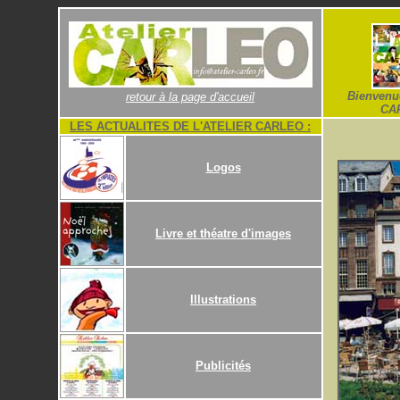
Bienvenue
retour à la page d'accueil
CA
LES ACTUALITES DE L'ATELIER CARLEO :
Logos
Livre et théatre d'images
Illustrations
Publicités