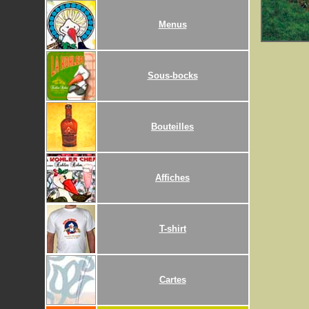
Menus
Sous-bocks
Bouteilles
Affiches
T-shirt
Cartes